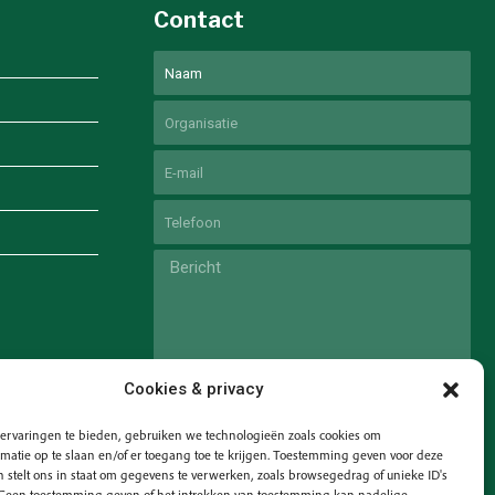
Contact
Naam
Voornaam
Untitled
Email
Phone
Untitled
Cookies & privacy
ervaringen te bieden, gebruiken we technologieën zoals cookies om
matie op te slaan en/of er toegang toe te krijgen. Toestemming geven voor deze
 stelt ons in staat om gegevens te verwerken, zoals browsegedrag of unieke ID's
. Geen toestemming geven of het intrekken van toestemming kan nadelige