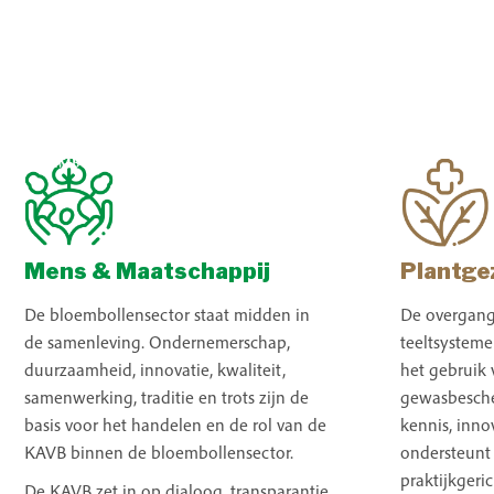
Mens & Maatschappij
Plantge
De bloembollensector staat midden in
De overgang
de samenleving. Ondernemerschap,
teeltsystem
duurzaamheid, innovatie, kwaliteit,
het gebruik
samenwerking, traditie en trots zijn de
gewasbesch
basis voor het handelen en de rol van de
kennis, inno
KAVB binnen de bloembollensector.
ondersteunt 
praktijkgeri
De KAVB zet in op dialoog, transparantie