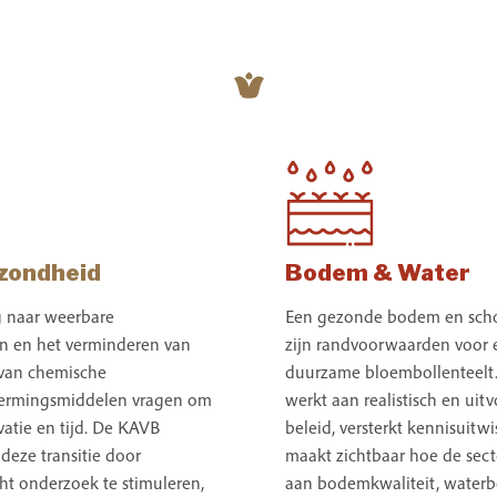
HOME
NIEUWS
OVER ONS
zondheid
Bodem & Water
 naar weerbare
Een gezonde bodem en sch
en en het verminderen van
zijn randvoorwaarden voor 
 van chemische
duurzame bloembollenteelt
ermingsmiddelen vragen om
werkt aan realistisch en uit
vatie en tijd. De KAVB
beleid, versterkt kennisuitwi
deze transitie door
maakt zichtbaar hoe de sect
cht onderzoek te stimuleren,
aan bodemkwaliteit, waterb