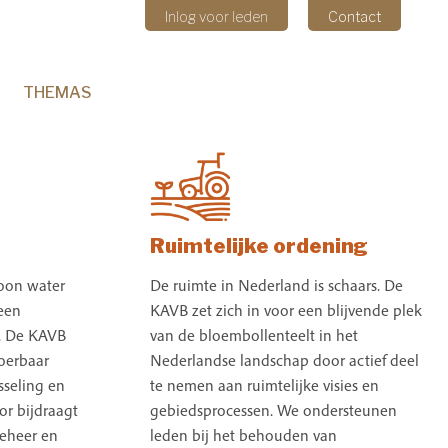
Inlog voor leden
Contact
THEMAS
KENNIS
CULTIVARS
CONTACT
Ruimtelijke ordening
oon water
De ruimte in Nederland is schaars. De
een
KAVB zet zich in voor een blijvende plek
. De KAVB
van de bloembollenteelt in het
voerbaar
Nederlandse landschap door actief deel
sseling en
te nemen aan ruimtelijke visies en
or bijdraagt
gebiedsprocessen. We ondersteunen
eheer en
leden bij het behouden van