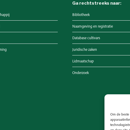
Ga rechtstreeks naar:
happij
Bibliotheek
d
Naamgeving en registratie
Database cultivars
ening
Juridische zaken
Lidmaatschap
Onderzoek
Om de beste 
apparaatinfor
technologieën
op deze site