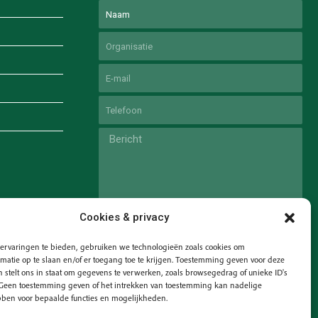
Naam
Voornaam
Untitled
Email
Phone
Untitled
Cookies & privacy
ervaringen te bieden, gebruiken we technologieën zoals cookies om
matie op te slaan en/of er toegang toe te krijgen. Toestemming geven voor deze
 stelt ons in staat om gegevens te verwerken, zoals browsegedrag of unieke ID's
. Geen toestemming geven of het intrekken van toestemming kan nadelige
ben voor bepaalde functies en mogelijkheden.
VERZEND