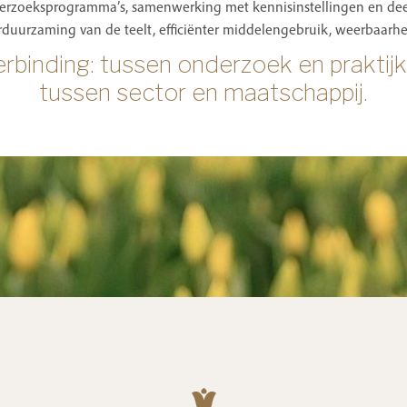
derzoeksprogramma’s, samenwerking met kennisinstellingen en deel
rduurzaming van de teelt, efficiënter middelengebruik, weerbaarh
erbinding: tussen onderzoek en prakti
tussen sector en maatschappij.