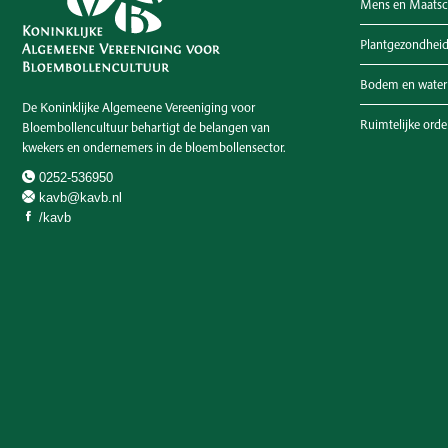
Mens en Maatsc
Plantgezondhei
Bodem en water
De Koninklijke Algemeene Vereeniging voor
Ruimtelijke ord
Bloembollencultuur behartigt de belangen van
kwekers en ondernemers in de bloembollensector.
0252-536950
kavb@kavb.nl
/kavb