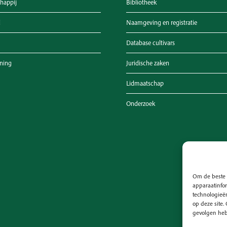
happij
Bibliotheek
d
Naamgeving en registratie
Database cultivars
ening
Juridische zaken
Lidmaatschap
Onderzoek
Om de beste 
apparaatinfor
technologieën
op deze site
gevolgen heb