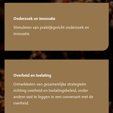
Onderzoek en innovatie
Stimuleren van praktijkgericht onderzoek en
innovatie.
Overheid en toelating
Ontwikkelen van gezamenlijke strategieën
richting overheid en toelatingsbeleid, onder
andere vast te leggen in een convenant met de
overheid.