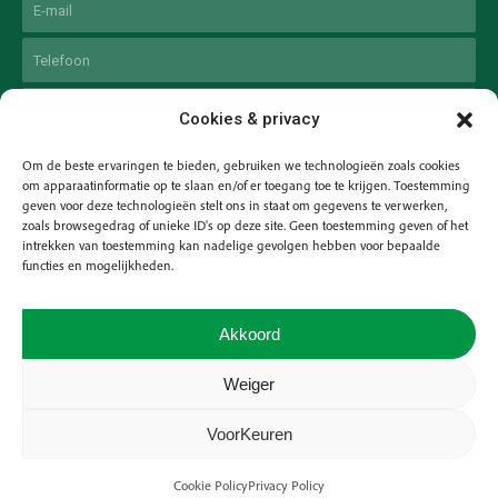
Phone
Untitled
Cookies & privacy
Om de beste ervaringen te bieden, gebruiken we technologieën zoals cookies
om apparaatinformatie op te slaan en/of er toegang toe te krijgen. Toestemming
geven voor deze technologieën stelt ons in staat om gegevens te verwerken,
zoals browsegedrag of unieke ID's op deze site. Geen toestemming geven of het
intrekken van toestemming kan nadelige gevolgen hebben voor bepaalde
functies en mogelijkheden.
Akkoord
Weiger
VERZEND
VoorKeuren
© 2026 - KAVB | Alle rechten voorbehouden |
Privacy
|
Cookies
Cookie Policy
Privacy Policy
Webesign:
The Creative Mill