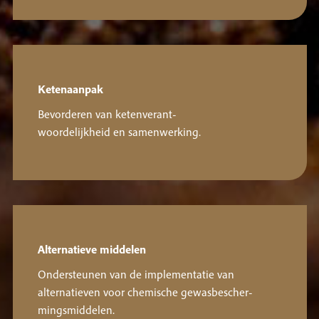
Ketenaanpak
Bevorderen van ketenverant-
woordelijkheid en samenwerking.
Alternatieve middelen
Ondersteunen van de implementatie van
alternatieven voor chemische gewasbescher-
mingsmiddelen.