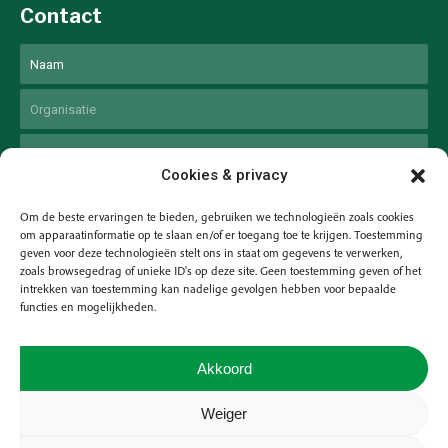
Contact
Naam
Voornaam
Untitled
Email
Cookies & privacy
Phone
Om de beste ervaringen te bieden, gebruiken we technologieën zoals cookies
Untitled
om apparaatinformatie op te slaan en/of er toegang toe te krijgen. Toestemming
geven voor deze technologieën stelt ons in staat om gegevens te verwerken,
zoals browsegedrag of unieke ID's op deze site. Geen toestemming geven of het
intrekken van toestemming kan nadelige gevolgen hebben voor bepaalde
functies en mogelijkheden.
Akkoord
Weiger